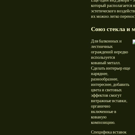
Еще один вид декора – 
который располагается н
эстетического воздейст
их можно легко переноси
Союз стекла и 
Для балконных и
лестничных
ограждений нередко
используется
кованый металл.
Сделать интерьер еще
наряднее,
разнообразнее,
интереснее, добавить
цвета и световых
эффектов смогут
витражные вставки,
органично
включенные в
кованую
композицию.
Специфика вставок