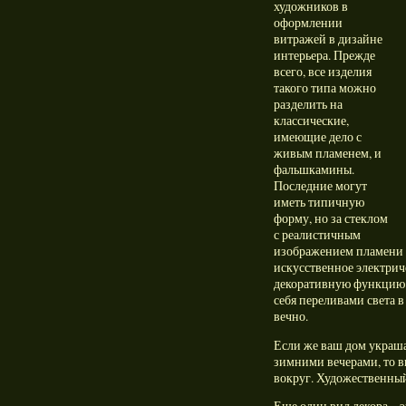
художников в
оформлении
витражей в дизайне
интерьера. Прежде
всего, все изделия
такого типа можно
разделить на
классические,
имеющие дело с
живым пламенем, и
фальшкамины.
Последние могут
иметь типичную
форму, но за стеклом
с реалистичным
изображением пламени 
искусственное электрич
декоративную функцию: 
себя переливами света в
вечно.
Если же ваш дом украша
зимними вечерами, то в
вокруг. Художественный