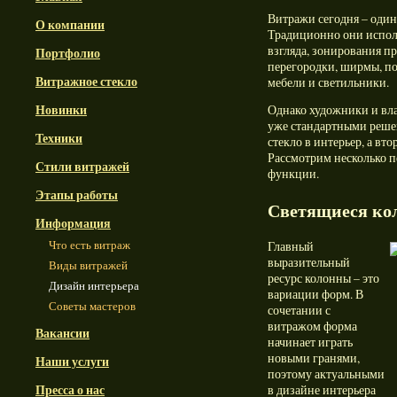
Витражи сегодня – один
О компании
Традиционно они испол
взгляда, зонирования п
Портфолио
перегородки, ширмы, по
Витражное стекло
мебели и светильники.
Новинки
Однако художники и вла
уже стандартными реше
Техники
стекло в интерьер, а вт
Рассмотрим несколько 
Стили витражей
функции.
Этапы работы
Светящиеся ко
Информация
Что есть витраж
Главный
выразительный
Виды витражей
ресурс колонны – это
Дизайн интерьера
вариации форм. В
Советы мастеров
сочетании с
витражом форма
Вакансии
начинает играть
новыми гранями,
Наши услуги
поэтому актуальными
Пресса о нас
в дизайне интерьера