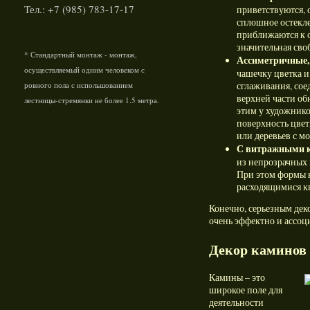
Тел.: +7 (985) 783-17-17
приветствуются, 
сплошное остекле
приближаются к о
значительная сво
* Стандартный монтаж - монтаж,
Ассиметричные,
осуществляемый одним человеком с
чашечку цветка 
сглаживания, сое
ровного пола с испольшованием
верхней части об
лестницы-стремянки не более 1.5 метра.
этим у художнико
поверхность цвет
или деревьев с м
С витражными 
из непрозрачных 
При этом формы 
расходящимися кв
Конечно, серьезным дек
очень эффектно и ассоц
Декор каминов
Камины – это
широкое поле для
деятельности