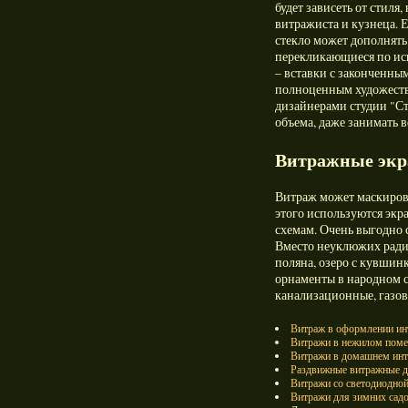
будет зависеть от стиля,
витражиста и кузнеца. 
стекло может дополнять
перекликающиеся по ис
– вставки с законченны
полноценным художеств
дизайнерами студии "Ст
объема, даже занимать в
Витражные эк
Витраж может маскирова
этого используются эк
схемам. Очень выгодно с
Вместо неуклюжих радиа
поляна, озеро с кувшин
орнаменты в народном с
канализационные, газовы
Витраж в оформлении инт
Витражи в нежилом помещ
Витражи в домашнем инт
Раздвижные витражные д
Витражи со светодиодной
Витражи для зимних сад