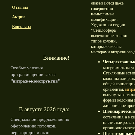
оказываются даже
Отзывы
совершенно
немыслимые
Акции
модификации.
Художники студии
Контакты
"Стеклосфера"
выделяют несколько
типов колонн,
которые освоены
мастерами витражного д
Внимание!
Четырехгранные
Особые условия
могут иметь на уг
Стеклянные встав
при размещении заказа
колонны или разм
"витраж+конструктив"
общей концепции
орнаменты,
витра
вытянутые стекла
формат колонны п
живописное прои
В августе 2026 года:
Цилиндрически
остекления, а в 
Специальное предложение по
плетистые розы, 
оформлению потолков,
органично смотре
перегородок и окон.
Шестигранные
.