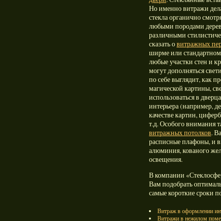
Но именно витражи дел
стекла органично смотр
любыми породами дерева
различными стилистиче
сказать о
витражных пер
ширме или стандартном
любые участки стен и к
могут дополняться свет
по себе выглядит, как п
магической картины, св
использоваться в дверц
интерьера (например, д
качестве картин, циферб
т.д. Особого внимания 
витражных потолков
. В
расписные плафоны, и в
алюминия, кованого же
освещения.
В компании «Стеклосфе
Вам подобрать оптималь
самые короткие сроки п
Витраж в оформлении инт
Витражи в нежилом помещ