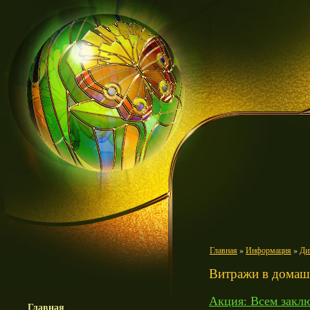
Главная
»
Информация
»
Ди
Витражи в домаш
Акция: Всем заклю
Главная