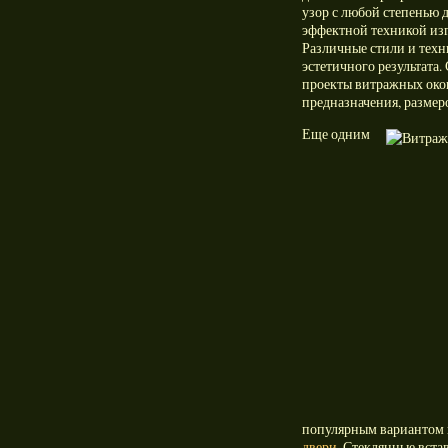
узор с любой степенью 
эффектной техникой изг
Различные стили и техн
эстетичного результата
проекты витражных окон
предназначения, размер
Еще одним
популярным вариантом 
двери
. Стеклянные вст