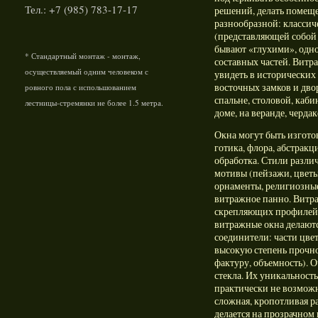
Тел.: +7 (985) 783-17-17
решений, делать помещ
разнообразной: классич
(представляющей собой 
бывают «глухими», одно
* Стандартный монтаж - монтаж,
составных частей. Витр
осуществляемый одним человеком с
увидеть в исторических
восточных замков и дво
ровного пола с испольшованием
спальне, столовой, кабин
лестницы-стремянки не более 1.5 метра.
доме, на веранде, чердак
Окна могут быть изгот
готика, флора, абстракц
обработка. Стили разли
мотивы (пейзажи, цветы
орнаменты, религиозные 
витражное панно. Витра
скрепляющих профилей 
витражные окна делаютс
соединители: части цвет
высокую степень прочн
фактуру, объемность). 
стекла. Их уникальность
практически не возможн
сложная, кропотливая ра
делается на прозрачном