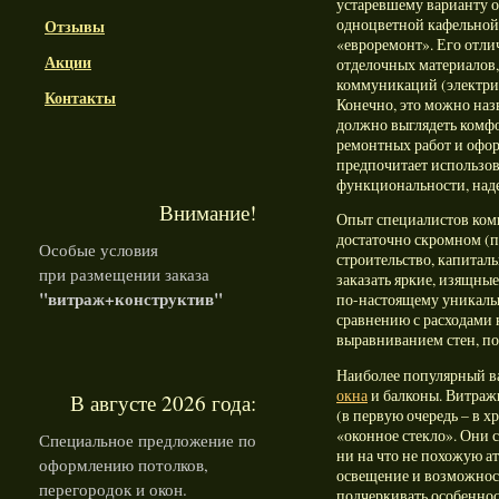
устаревшему варианту о
одноцветной кафельной
Отзывы
«евроремонт». Его отли
Акции
отделочных материалов
коммуникаций (электрич
Контакты
Конечно, это можно наз
должно выглядеть комфо
ремонтных работ и офо
предпочитает использов
функциональности, наде
Внимание!
Опыт специалистов комп
достаточно скромном (
Особые условия
строительство, капитал
при размещении заказа
заказать яркие, изящны
"витраж+конструктив"
по-настоящему уникальн
сравнению с расходами 
выравниванием стен, пол
Наиболее популярный ва
окна
и балконы. Витражи
В августе 2026 года:
(в первую очередь – в х
«оконное стекло». Они 
Специальное предложение по
ни на что не похожую а
оформлению потолков,
освещение и возможнос
перегородок и окон.
подчеркивать особеннос