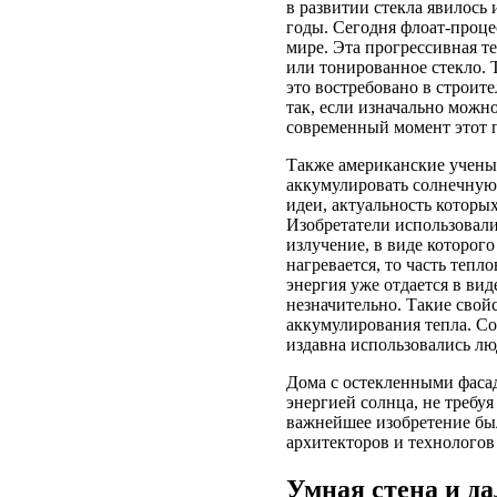
в развитии стекла явилось
годы. Сегодня флоат-проце
мире. Эта прогрессивная т
или тонированное стекло.
это востребовано в строит
так, если изначально можн
современный момент этот по
Также американские учены
аккумулировать солнечную
идеи, актуальность которы
Изобретатели использовали
излучение, в виде которого
нагревается, то часть тепл
энергия уже отдается в вид
незначительно. Такие свой
аккумулирования тепла. Со
издавна использовались лю
Дома с остекленными фаса
энергией солнца, не требу
важнейшее изобретение бы
архитекторов и технолого
Умная стена и д