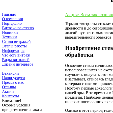
Главная
Акция: Всем заключивши
О компании
Портфолио
Термин «возрасты стекла» о
Витражное стекло
древности и до сегодняшне
Новинки
долгий путь от самых эле
Техники
выразительности объектов.
Стили витражей
Этапы работы
Изобретение стек
Информация
обработки
Что есть витраж
Виды витражей
Дизайн интерьера
Освоение стекла начиналос
Советы мастеров
использовавшихся на охоте 
Вакансии
научились получать этот ма
Наши услуги
и застывает, становясь гл
Пресса о нас
материал с такими привлек
Отзывы
Поэтому первые археологич
Акции
нашей эры. В те времена в
Контакты
предметы. Наиболее ценны
Внимание!
никаких посторонних включ
Особые условия
при размещении заказа
Однако в этот период техн