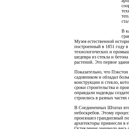
арх
соо
тех
теп
ста
В к
гра
Музея естественной истори
построенный в 1851 году в
технологических и промыш
шедевра из стекла и бето
растений. Это первое здани
Показательно, что Пэкстон
садовником и обладал бол
конструкции и стекло, кот
сроки строительства и про
оправдали надежды создат
строились в разных частях
В Соединенных Штатах втор
небоскребов. Этому процесс
произошел грандиозный по
архитекторы привнесли в е
Остекление занимало весь 