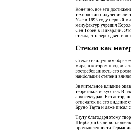
Конечно, все эти достижен
технологии получения лист
Уже в 1693 году первый м
мануфактур учредил Короле
Сен-Гобен в Пикардии. Эт
стекла, что через двести л
Стекло как мате
Стекло наилучшим образом
мира, в котором продвигал
востребованность его росла
наибольшей степени влияет
Значительное влияние ока
теоретиков искусства. В ч
архитектура». Его автор, 
отпечаток на его видение с
Бруно Таута и даже писал с
Тауту благодаря этому тво
Ширбарта были воплощены 
промышленности Германии 