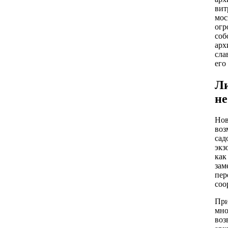
вит
мос
огр
соб
арх
сла
его
Ли
не
Нов
воз
сад
экз
как
зам
пер
соо
При
мно
воз