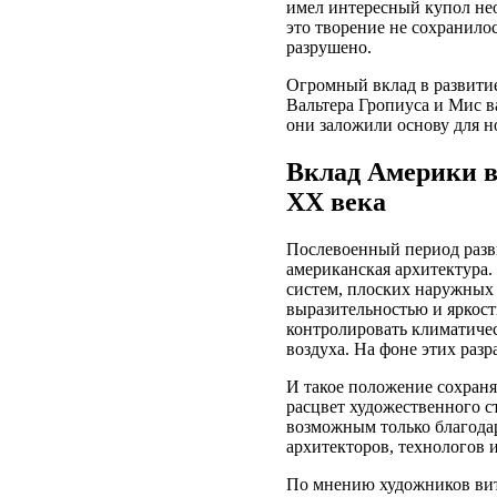
имел интересный купол н
это творение не сохранило
разрушено.
Огромный вклад в развити
Вальтера Гропиуса и Мис в
они заложили основу для н
Вклад Америки в
ХХ века
Послевоенный период разви
американская архитектура.
систем, плоских наружных 
выразительностью и яркост
контролировать климатиче
воздуха. На фоне этих разр
И такое положение сохраня
расцвет художественного ст
возможным только благода
архитекторов, технологов 
По мнению художников вит