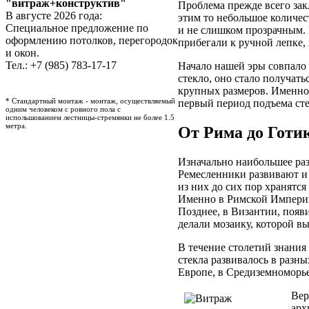
"витраж+конструктив"
Проблема прежде всего зак
В августе 2026 года:
этим то небольшое количес
Специальное предложение по
и не слишком прозрачным.
оформлению потолков, перегородок
прибегали к ручной лепке,
и окон.
Тел.: +7 (985) 783-17-17
Начало нашей эры совпало
стекло, оно стало получат
крупных размеров. Именно 
* Стандартный монтаж - монтаж, осуществляемый
первый период подъема сте
одним человеком с ровного пола с
испольшованием лестницы-стремянки не более 1.5
метра.
От Рима до Готи
Изначально наибольшее раз
Ремесленники развивают и
из них до сих пор хранятся
Именно в Римской Империи 
Позднее, в Византии, появи
делали мозаику, которой в
В течение столетий знания
стекла развивалось в разны
Европе, в Средиземноморье
Вер
арх