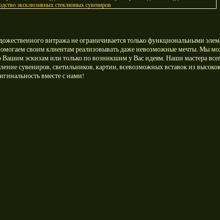
дожественного витража не ограничивается только функциональными элем
помогаем своим клиентам реализовывать даже невозможные мечты. Мы м
о Вашим эскизам или только по возникшим у Вас идеям. Наши мастера всегд
вление сувениров, светильников, картин, всевозможных вставок из высо
ригинальность вместе с нами!