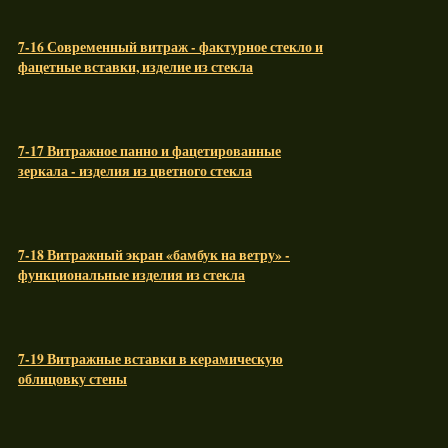
7-16 Современный витраж - фактурное стекло и
фацетные вставки, изделие из стекла
7-17 Витражное панно и фацетированные
зеркала - изделия из цветного стекла
7-18 Витражный экран «бамбук на ветру» -
функциональные изделия из стекла
7-19 Витражные вставки в керамическую
облицовку стены