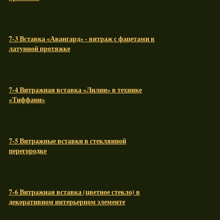
7-3 Вставка «Авангард» - витраж с фацетами в
латунной протяжке
7-4 Витражная вставка «Лилии» в технике
«Тиффани»
7-5 Витражные вставки в стеклянной
перегородке
7-6 Витражная вставка (цветное стекло) в
декоративном интерьерном элементе