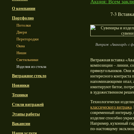
Акция: Всем заклю
О компании
7-3 Вставк
Портфолио
Потолки
Двери
Перегородки
Витраж «Авангард» с фа
Окна
Ниши
Светильники
Витражная вставка «Ава
композиции – линии, со
Изделия из стекла
прямоугольников. Они 
Витражное стекло
интересного контраста 
напоминающими опал, а
Новинки
имитируют битое, потрес
в художественном решен
Техники
Технологически изделие
Стили витражей
классического витража
.
современный интерьер, 
Этапы работы
изделие способно украс
Например, кухонный гар
Вакансии
по-настоящему эксклюз
Наши услуги