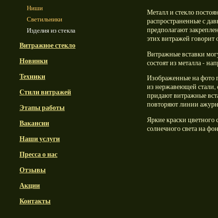
Ниши
Металл и стекло постоя
Светильники
распространенные с дав
предполагают закреплен
Изделия из стекла
этих витражей говорит о
Витражное стекло
Витражные вставки могу
Новинки
состоят из металла - на
Техники
Изображенные на фото 
из нержавеющей стали, 
Стили витражей
придают витражные вста
повторяют линии ажурн
Этапы работы
Яркие краски цветного 
Вакансии
солнечного света на фо
Наши услуги
Пресса о нас
Отзывы
Акции
Контакты