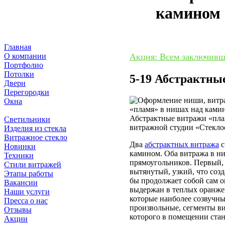
камином 
Главная
О компании
Акция: Всем заключивши
Портфолио
Потолки
5-19 Абстрактны
Двери
Перегородки
Окна
Ниши
Абстрактные витражи «плам
Светильники
витражной студии «Стекло
Изделия из стекла
Витражное стекло
Два
абстрактных витража
с
Новинки
камином. Оба витража в н
Техники
прямоугольников. Первый,
Стили витражей
вытянутый, узкий, что соз
Этапы работы
бы продолжает собой сам о
Вакансии
выдержан в теплых оранжев
Наши услуги
которые наиболее созвучны
Пресса о нас
произвольные, сегменты ви
Отзывы
которого в помещении стан
Акции