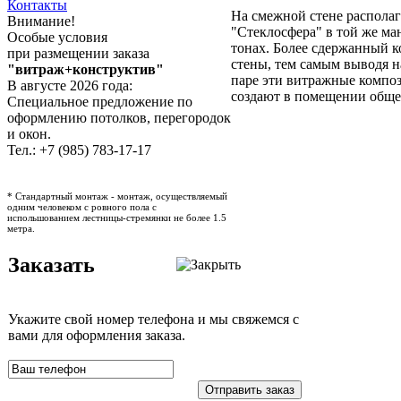
Контакты
На смежной стене распола
Внимание!
"Стеклосфера" в той же ма
Особые условия
тонах. Более сдержанный к
при размещении заказа
стены, тем самым выводя н
"витраж+конструктив"
паре эти витражные композ
В августе 2026 года:
создают в помещении общее
Специальное предложение по
оформлению потолков, перегородок
и окон.
Тел.: +7 (985) 783-17-17
* Стандартный монтаж - монтаж, осуществляемый
одним человеком с ровного пола с
испольшованием лестницы-стремянки не более 1.5
метра.
Заказать
Укажите свой номер телефона и мы свяжемся с
вами для оформления заказа.
Отправить заказ