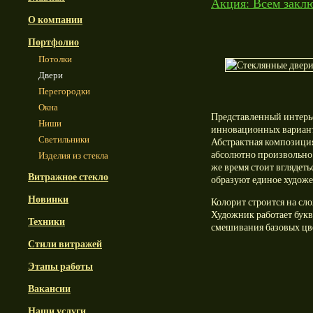
Акция: Всем заклю
О компании
Портфолио
Потолки
Двери
Перегородки
Окна
Представленный интерье
Ниши
инновационных вариант
Светильники
Абстрактная композиция
абсолютно произвольно.
Изделия из стекла
же время стоит вглядеть
Витражное стекло
образуют единое художе
Новинки
Колорит строится на сл
Художник работает букв
Техники
смешивания базовых цв
Стили витражей
Этапы работы
Вакансии
Наши услуги