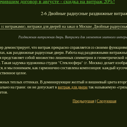
чившим договор в августе - скидка на витраж 20%!
2-6 Двойные радиусные раздвижные витра
Раздвижная витражная дверь. Витражи для элементов элитного интерь
р демонстрирует, что витраж прекрасно справляется со своими функциями 
ах, как раздвижные радиусные двери. Работа над раздвижными витражным
 представляет собой множество лишенных симметрии и геометрической ор
 Такая задумка художника студии "Стеклосфера" (г. Москва) делает изобр
ся, и мы понимаем, как гармонично составлена композиция: каждый кусочек
ственное целое.
ожных теплых оттенках. В доминирующие желтый и вишневый цвета вторга
ально на грани: он не допускает в
витраж для двери
так называемую «грязь
етов.
Предыдущая
|
Следующая