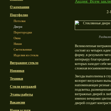
Акция: Всем заклю
О компании
2-
Портфолио
Потолки
Двери
Перегородки
Раздвижн
Окна
Ниши
Великолепные витражны
Светильники
состоят из четырех иде
форму, в результате чег
Изделия из стекла
интерьеру благородные
Витражное стекло
которых находит себе м
сложная восьмиконечная
Новинки
Звезды выполнены в гл
Техники
колорит визуально вызы
напоминающие резные ли
Стили витражей
подсветка, размещенная
витражных дверей в люб
Этапы работы
именно вечерами цветны
Вакансии
дверей создает контраст
Наши услуги