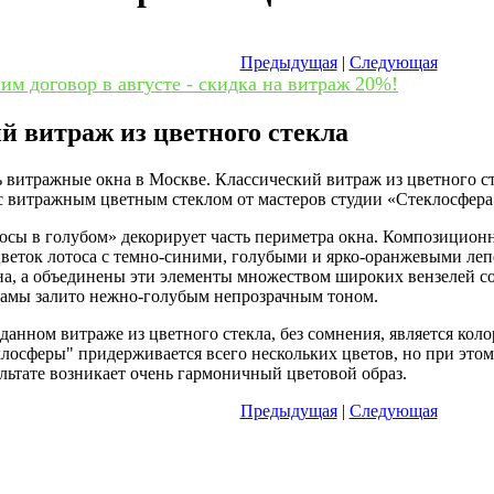
Предыдущая
|
Следующая
м договор в августе - скидка на витраж 20%!
й витраж из цветного стекла
с витражным цветным стеклом от мастеров студии «Стеклосфера
сы в голубом» декорирует часть периметра окна. Композиционн
цветок лотоса с темно-синими, голубыми и ярко-оранжевыми ле
а, а объединены эти элементы множеством широких вензелей со
рамы залито нежно-голубым непрозрачным тоном.
анном витраже из цветного стекла, без сомнения, является кол
лосферы" придерживается всего нескольких цветов, но при это
льтате возникает очень гармоничный цветовой образ.
Предыдущая
|
Следующая