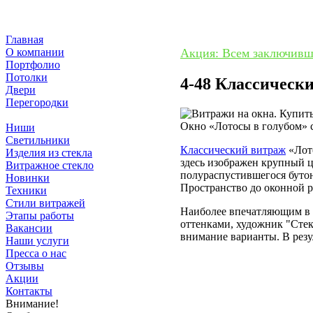
Главная
О компании
Акция: Всем заключивши
Портфолио
Потолки
4-48 Классически
Двери
Перегородки
Окна
Окно «Лотосы в голубом» 
Ниши
Светильники
Классический витраж
«Лото
Изделия из стекла
здесь изображен крупный 
Витражное стекло
полураспустившегося бутон
Новинки
Пространство до оконной 
Техники
Стили витражей
Наиболее впечатляющим в д
Этапы работы
оттенками, художник "Стек
Вакансии
внимание варианты. В резу
Наши услуги
Пресса о нас
Отзывы
Акции
Контакты
Внимание!