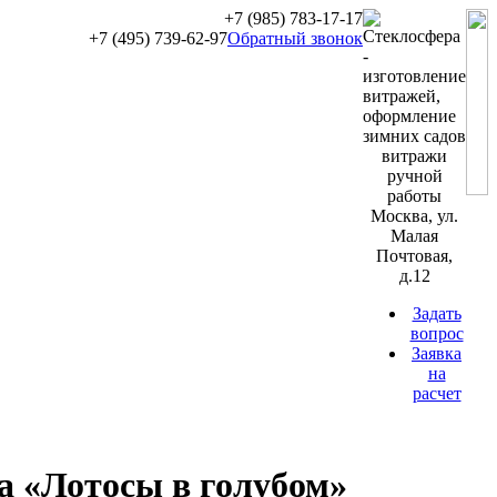
+7 (985) 783-17-17
+7 (495) 739-62-97
Обратный звонок
витражи
ручной
работы
Москва, ул.
Малая
Почтовая,
д.12
Задать
вопрос
Заявка
на
расчет
а «Лотосы в голубом»