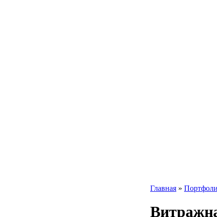
Главная
»
Портфол
Витражна