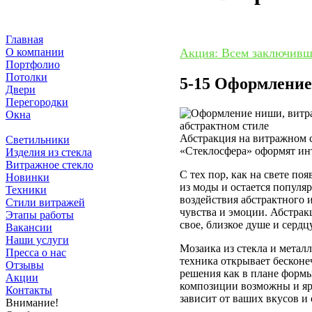
Главная
О компании
Акция: Всем заключивши
Портфолио
Потолки
5-15 Оформление
Двери
Перегородки
Окна
Ниши
Абстракция на витражном 
Светильники
«Стеклосфера» оформят ин
Изделия из стекла
Витражное стекло
С тех пор, как на свете по
Новинки
из моды и остается популяр
Техники
воздействия абстрактного и
Стили витражей
чувства и эмоции. Абстрак
Этапы работы
свое, близкое душе и сердцу
Вакансии
Наши услуги
Мозаика из стекла и металл
Пресса о нас
техника открывает бесконе
Отзывы
решения как в плане формы
Акции
композиции возможны и ярк
Контакты
зависит от ваших вкусов и
Внимание!