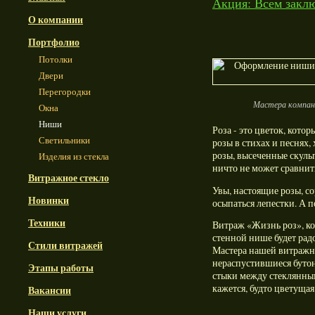
Акция: Всем заклю
О компании
Портфолио
Потолки
Двери
Перегородки
Мастера компани
Окна
Ниши
Роза - это цветок, кото
Светильники
розы в стихах и песнях
розы, высеченные скуль
Изделия из стекла
ничто не может сравнит
Витражное стекло
Увы, настоящие розы, со
Новинки
осыпаться лепестки. А п
Техники
Витраж «Жизнь роз», ко
стенной нише будет радо
Стили витражей
Мастера нашей витражно
нераспустившиеся бутон
Этапы работы
стыки между стеклянным
кажется, будто цветущая
Вакансии
Наши услуги