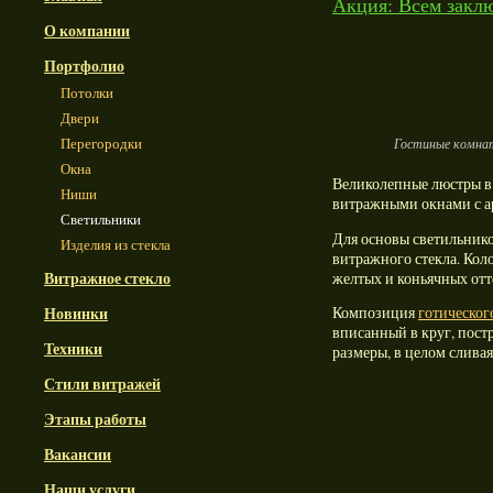
Акция: Всем заклю
О компании
Портфолио
Потолки
Двери
Перегородки
Гостиные комнат
Окна
Великолепные люстры в
Ниши
витражными окнами с ар
Светильники
Для основы светильнико
Изделия из стекла
витражного стекла. Кол
Витражное стекло
желтых и коньячных отте
Новинки
Композиция
готическог
вписанный в круг, пост
Техники
размеры, в целом сливая
Стили витражей
Этапы работы
Вакансии
Наши услуги