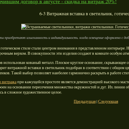
чившим договор в августе - скидка на витраж 20%!
6-3 Витражная вставка в светильник, готиче
ы приобретают изысканность и индивидуальность, когда освещение оформлено с до
 готическом стиле стали центром внимания в представленном интерьере.
очным верхом. В совокупности эти изделия создают в комнате особую атм
в использован кованый металл. Плоское круглое основание, скрывающее с
орит витражной вставки в светильник подобран в соответствии с общим ц
нков. Такой выбор позволяет наиболее гармонично раскрыть в работе стихи
о витража
при кажущейся простоте является демонстрацией высокого масте
роен на основании пересечения множества окружностей и дуг. Их линии 
сь в сложное художественное целое.
Предыдущая
|
Следующая