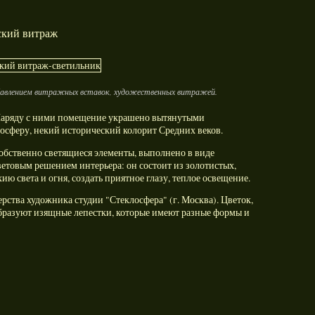
ский витраж
бавлением витражных вставок, художественных витражей.
 Наряду с ними помещение украшено вытянутыми
осферу, некий исторический колорит Средних веков.
обственно светящиеся элементы, выполнено в виде
ветовым решением интерьера: он состоит из золотистых,
ю света и огня, создать приятное глазу, теплое освещение.
рства художника студии "Стеклосфера" (г. Москва). Цветок,
образуют изящные лепестки, которые имеют разные формы и