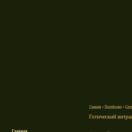
Главная
»
Портфолио
»
Све
Готический витра
Главная