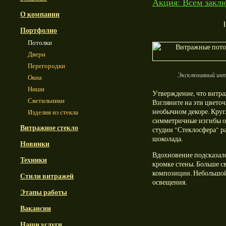
Акция: Всем заклю
О компании
Портфолио
Потолки
Двери
Перегородки
Эксклюзивный инт
Окна
Ниши
Утверждение, что витра
Светильники
Взгляните на эти цвето
необычном декоре. Круг
Изделия из стекла
симметричные изгибы о
Витражное стекло
студии "Стеклосфера" р
шоколада.
Новинки
Вдохновение подсказал
Техники
кромке стены. Больше с
композиции. Небольшой 
Стили витражей
освещения.
Этапы работы
Вакансии
Наши услуги