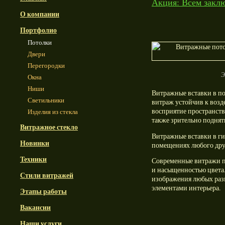
Акция: Всем заклю
О компании
Портфолио
Потолки
Двери
Перегородки
Э
Окна
Ниши
Витражные вставки в по
Светильники
витраж устойчив к воз
восприятие пространств
Изделия из стекла
также зрительно поднять
Витражное стекло
Витражные вставки в ги
Новинки
помещениях любого дру
Техники
Современные витражи п
и насыщенностью цвета
Стили витражей
изображения любых разм
элементами интерьера.
Этапы работы
Вакансии
Наши услуги