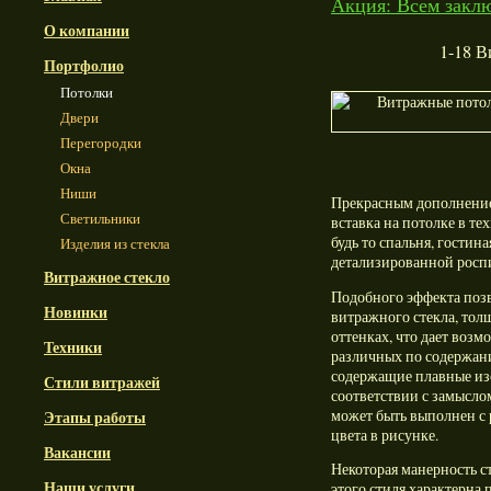
Акция: Всем заклю
О компании
1-18 В
Портфолио
Потолки
Двери
Перегородки
Окна
Ниши
Прекрасным дополнением
Светильники
вставка на потолке в т
будь то спальня, гостин
Изделия из стекла
детализированной роспи
Витражное стекло
Подобного эффекта поз
Новинки
витражного стекла, толщ
оттенках, что дает воз
Техники
различных по содержан
содержащие плавные изо
Стили витражей
соответствии с замысло
может быть выполнен с
Этапы работы
цвета в рисунке.
Вакансии
Некоторая манерность с
Наши услуги
этого стиля характерна